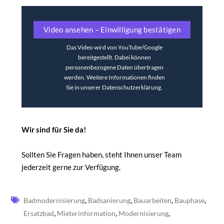
Video ansehen – Einwilligung bestätigen
Das Video wird von YouTube/Google
bereitgestellt. Dabei können
personenbezogene Daten übertragen
werden.
Weitere Informationen finden
Sie in unserer Datenschutzerklärung.
Wir sind für Sie da!
Sollten Sie Fragen haben, steht Ihnen unser Team
jederzeit gerne zur Verfügung.
,
,
,
,
Badmodernisierung
Badsanierung
Bauarbeiten
Bauphase
,
,
,
Ersatzbad
Mieterinformation
Modernisierung